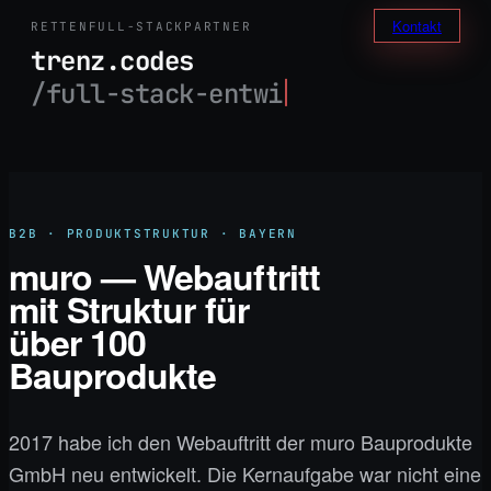
Zum
Kontakt
RETTEN
FULL-STACK
PARTNER
Inhalt
trenz.codes
springen
/full-stack-e
B2B · PRODUKTSTRUKTUR · BAYERN
muro — Webauftritt
mit Struktur für
über 100
Bauprodukte
2017 habe ich den Webauftritt der muro Bauprodukte
GmbH neu entwickelt. Die Kernaufgabe war nicht eine